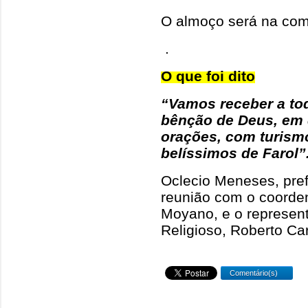
O almoço será na com
.
O que foi dito
“Vamos receber a to
bênção de Deus, em d
orações, com turismo
belíssimos de Farol”
Oclecio Meneses, pref
reunião com o coorde
Moyano, e o represent
Religioso, Roberto Ca
Comentário(s)