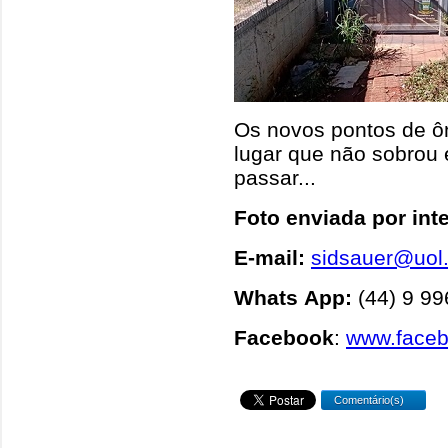
Os novos pontos de ô
lugar que não sobrou 
passar...
Foto enviada por int
E-mail:
sidsauer@uol
Whats App:
(44) 9 9
Facebook
:
www.face
Comentário(s)