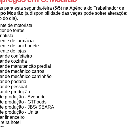
s para esta segunda-feira (5/5) na Agência do Trabalhador de
po Mourão
(a disponibilidade das vagas pode sofrer alteraçõe
o do dia).
nte de motorista
or de ferros
inalista
ente de farmácia
ente de lanchonete
ente de lojas
ar de confeiteiro
iar de cozinha
iar de manutenção predial
iar de mecânico carros
iar de mecânico caminhão
iar de padaria
iar de pessoal
iar de produção
de produção - Avenorte
de produção - GTFoods
de produção - JBS/ SEARA
de produção - Unita
ar financeiro
eira hotel