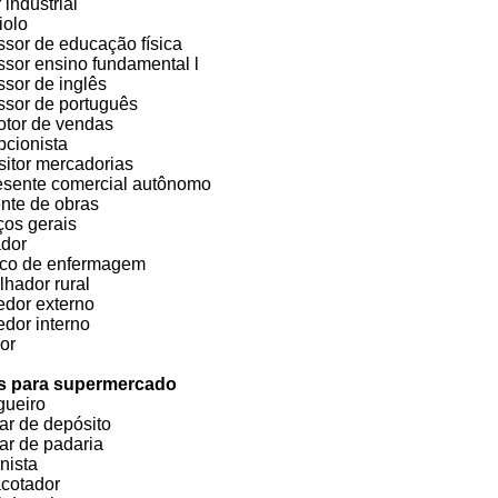
 industrial
iolo
ssor de educação física
ssor ensino fundamental l
ssor de inglês
ssor de português
tor de vendas
cionista
itor mercadorias
sente comercial autônomo
nte de obras
ços gerais
dor
co de enfermagem
lhador rural
dor externo
dor interno
or
s para supermercado
ueiro
iar de depósito
iar de padaria
nista
cotador