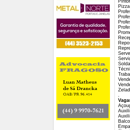
Pintor
Pizza
Profe
Profe
Profe
Profe
Promo
Recep
Repos
Repre
Serve
Servi
Solda
Técni
Traba
Vende
Vende
Zelad
.
Vaga
Açoug
Auxil
Auxil
Balco
Empa