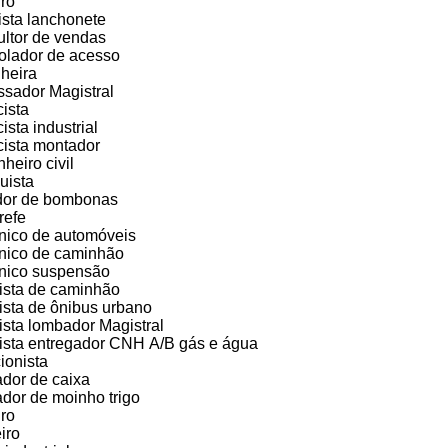
ro
sta lanchonete
ltor de vendas
olador de acesso
heira
sador Magistral
cista
cista industrial
icista montador
heiro civil
uista
dor de bombonas
refe
ico de automóveis
nico de caminhão
nico suspensão
ista de caminhão
ista de ônibus urbano
ista lombador Magistral
ista entregador CNH A/B gás e água
cionista
dor de caixa
dor de moinho trigo
ro
iro