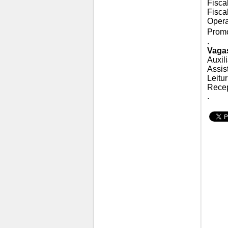
Fisca
Fiscal
Opera
Promo
.
Vagas
Auxili
Assis
Leitur
Recep
.