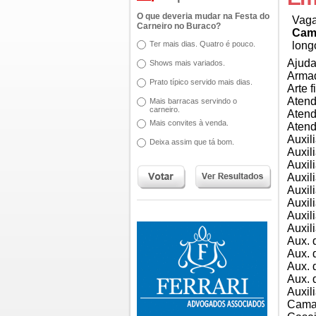
O que deveria mudar na Festa do
Vaga
Carneiro no Buraco?
Cam
Ter mais dias. Quatro é pouco.
long
Ajuda
Shows mais variados.
Armad
Prato típico servido mais dias.
Arte f
Atend
Mais barracas servindo o
carneiro.
Atend
Mais convites à venda.
Atend
Auxili
Deixa assim que tá bom.
Auxil
Auxil
Auxil
Auxil
Auxil
Auxil
Auxil
Aux. 
Aux. 
Aux. 
Aux. 
Auxili
Camar