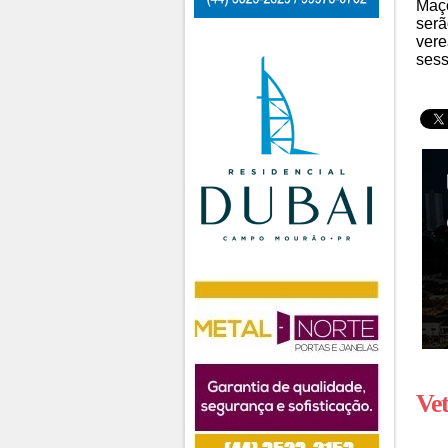
Maçô
serã
vere
sess
Ve