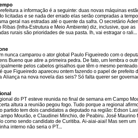
tempo
refeitura a informação é a seguinte: duas novas máquinas estã
o licitadas e se nada der errado elas serão compradas a tempo
uma geral nas estradas até o quente da safra. O secretário Ade
 Ribas (Infra-Estrutura e Meio Ambiente) diz, inclusive, que as
adas rurais são prioridades de sua pasta. Ih, vai estragar o rali..
lone
 nunca camparou o ator global Paulo Figueiredo com o deput
ns Bueno que atire a primeira pedra. De fato, um lembra o outr
cipalmente pelos cabelos grisalhos que têm o mesmo penteado
é que Figueiredo apareceu ontem fazendo o papel de prefeito 
 Aliança na nova novela das seis? Só falta querer ser governad
ional
gional do PT esteve reunida no final de semana em Campo Mo
certa altura a reunião pegou fogo. Tudo porque a regional afirm
o partido tem dois candidatos a deputado na região: Edson Las
ampo Mourão, e Claudinei Minchio, de Peabiru. José Maurino f
do como sendo candidato de Curitiba. Ai-aiai-aiai! Mas sem um
inha interno não seria o PT...