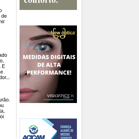
o
 de
mir
.
ado
o,
. E
de
or...
urão.
ou
ta,
oi