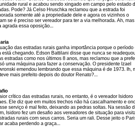
nidade rural e acabou sendo xingado em campo pelo estado 
adas. Pode? Já Celso Hruschka reclamou que a estrada foi
orada somente até a propriedade dele e agora os vizinhos o
am se é preciso ser vereador para ter a via melhorada. Ah, mas
 agrada essa oposição...
aria
tuação das estradas rurais ganha importância porque o período
a está chegando. Edson Battilani disse que nunca se readequo
as estradas como nos últimos 8 anos, mas reclamou que a prefe
só uma máquina para fazer a conservação. O presidente Izael
ronski emendou lembrando que essa máquina é de 1973. Ih, 
teve mais prefeito depois do doutor Renato?...
afio
ior crítico das estradas rurais, no entanto, é o vereador Isidoro
es. Ele diz que em muitos trechos não há cascalhamento e on
sse serviço é mal feito, deixando as pedras soltas. Na sessão 
m, Isidoro fez um desafio aos vereadores de situação para visi
stradas rurais com seus carros. Seria um rali. Desse jeito o Pari
r acaba perdendo a graça...