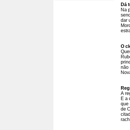
Dá 
Na p
send
dar 
Moro
estr
O c
Quem
Rube
prin
não 
Nova
Reg
A re
E a 
que 
de C
cita
rach