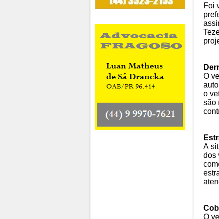
Foi 
pref
assi
Teze
proj
Der
O ve
auto
o ve
são 
cont
Est
A si
dos 
como
estr
aten
Cob
O ve