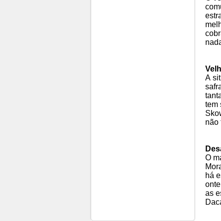
comu
estr
melh
cobr
nada
Velh
A si
safr
tant
tem 
Skow
não 
Des
O ma
Mora
há e
onte
as e
Daca