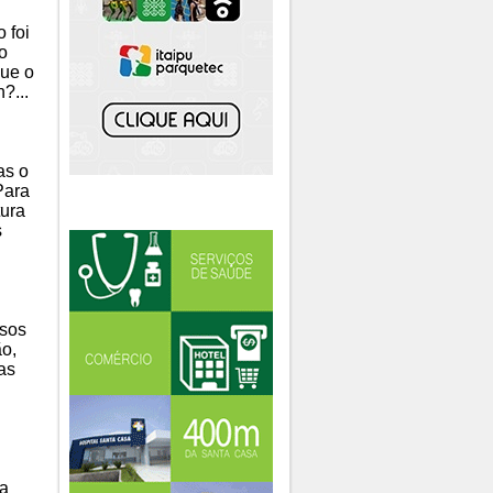
 foi
o
que o
n?...
as o
Para
tura
s
rsos
ão,
as
ma