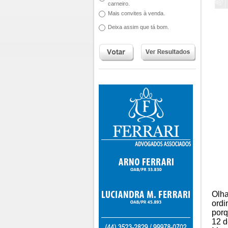
carneiro.
Mais convites à venda.
Deixa assim que tá bom.
Olha
ordi
porq
12 d