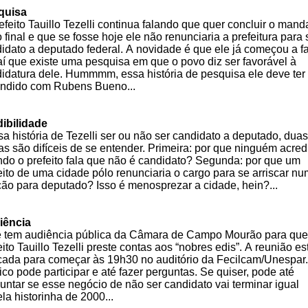
quisa
efeito Tauillo Tezelli continua falando que quer concluir o mand
o final e que se fosse hoje ele não renunciaria a prefeitura para 
idato a deputado federal. A novidade é que ele já começou a fa
aí que existe uma pesquisa em que o povo diz ser favorável à
idatura dele. Hummmm, essa história de pesquisa ele deve ter
endido com Rubens Bueno...
ibilidade
a história de Tezelli ser ou não ser candidato a deputado, duas
as são difíceis de se entender. Primeira: por que ninguém acred
do o prefeito fala que não é candidato? Segunda: por que um
eito de uma cidade pólo renunciaria o cargo para se arriscar n
ção para deputado? Isso é menosprezar a cidade, hein?...
iência
 tem audiência pública da Câmara de Campo Mourão para que
eito Tauillo Tezelli preste contas aos “nobres edis”. A reunião es
ada para começar às 19h30 no auditório da Fecilcam/Unespar
ico pode participar e até fazer perguntas. Se quiser, pode até
untar se esse negócio de não ser candidato vai terminar igual
la historinha de 2000...