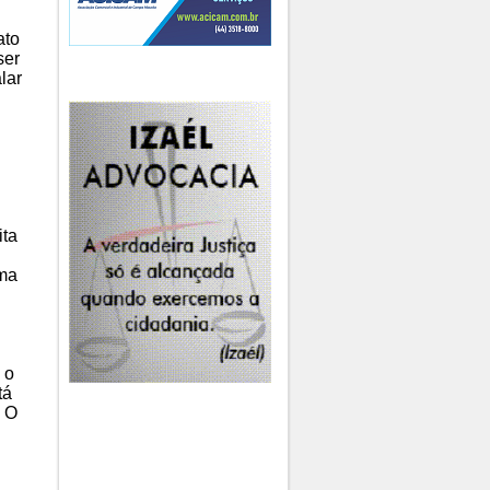
ato
ser
lar
ita
uma
 o
tá
. O