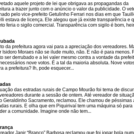
vetado aquele projeto de lei que obrigava as propagandas da
eitura a trazer junto com o anúncio o valor da publicidade. O veto
nado pelo vice-prefeito Getulinho Ferrari nos dias em que Tauill
lli estava de licença. Ele alegou que já existe transparência e 
eto feria o sigilo comercial. Transparência com sigilo é bom, hei
rubada
to da prefeitura agora vai para a apreciação dos vereadores. M
r Isidoro Moraes não se ilude muito, não. E não é para menos. 
to ser derrubado e a lei valer mesmo contra a vontade da prefei
necessários nove votos. É a tal da maioria absoluta. Nove voto
ra a prefeitura? Ih, pode esquecer...
radas
tuação das estradas rurais de Campo Mourão foi tema de discu
vereadores durante a sessão de ontem. Até vereador de situaç
 Geraldinho Sacramento, reclamou. Ele chamou de péssimas 
adas rurais. E olha que em Piquirivaí tem uma máquina só para
der a comunidade. Imagine onde não tem...
rança
reador Janir “Branco” Barbosa reclamou que foi jogar bola nu