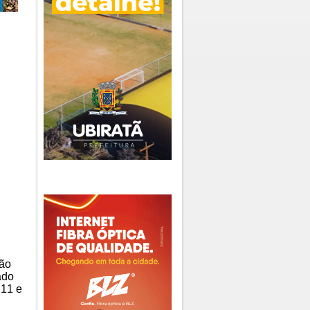
são
ado
 11 e