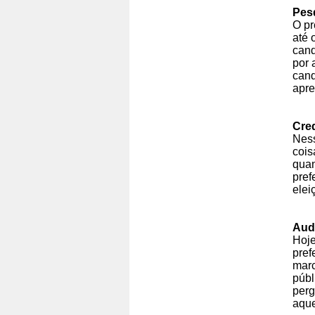
Pes
O pr
até 
cand
por 
cand
apr
Cred
Ness
cois
quan
pref
elei
Aud
Hoje
pref
marc
públ
perg
aque