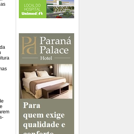
das
 da
u
itura
mas
de
de
tarem
s-