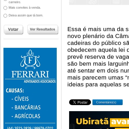
carneiro.
Mais convites à venda.
Deixa assim que tá bom.
Essa é mais uma da sé
novo plenário da Câm
cadeiras do público sã
obedecem aquela lei 
prevê reserva de vaga
são bem mais larguin
até sentar em dois nu
mais parecem umas “n
ideias para aquelas s
Comentário(s)