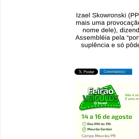
Izael Skowronski (P
mais uma provocação
nome dele), dizen
Assembléia pela “por
suplência e só pôd
Comentário(s)