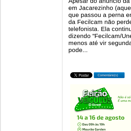
Apesar do anúncio da
em Jacarezinho (aquel
que passou a perna e
da Fecilcam não perd
telefonista. Ela conti
dizendo "Fecilcam/Une
menos até vir segund
pode...
Comentário(s)