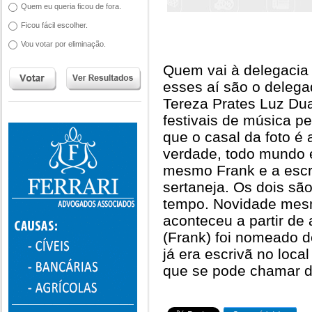
Quem eu queria ficou de fora.
Ficou fácil escolher.
Vou votar por eliminação.
Quem vai à delegacia
esses aí são o delega
Tereza Prates Luz Dua
festivais de música p
que o casal da foto é 
verdade, todo mundo e
mesmo Frank e a escri
sertaneja. Os dois sã
tempo. Novidade mesmo
aconteceu a partir de 
(Frank) foi nomeado 
já era escrivã no loca
que se pode chamar de