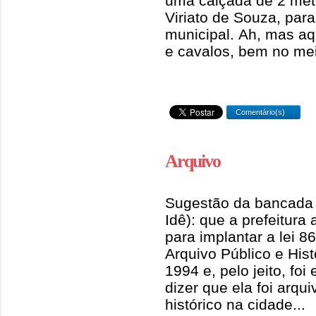
uma calçada de 2 metr
Viriato de Souza, par
municipal. Ah, mas aq
e cavalos, bem no mei
Comentário(s)
Arquivo
Sugestão da bancada 
Idê): que a prefeitura 
para implantar a lei 86
Arquivo Público e Histó
1994 e, pelo jeito, fo
dizer que ela foi arqu
histórico na cidade...