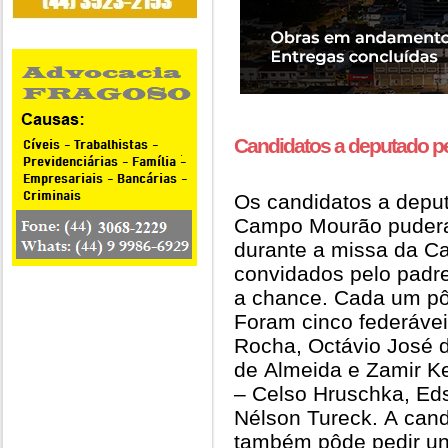
Candidatos a deputado p
Os candidatos a deput
Campo Mourão puderam
durante a missa da Ca
convidados pelo padr
a chance. Cada um pôd
Foram cinco federávei
Rocha, Octávio José 
de Almeida e Zamir K
– Celso Hruschka, Eds
Nélson Tureck. A can
também pôde pedir uns