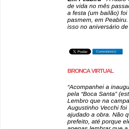
de vida no mês passa
a festa (um bailão) fo
pasmem, em Peabiru. M
isso no aniversário d
Comentário(s)
BRONCA VIRTUAL
“Acompanhei a inaug
pela “Boca Santa” (es
Lembro que na campan
Augustinho Vecchi foi 
ajudado a obra. Não q
prefeito, até porque 
apenas lembrar que a