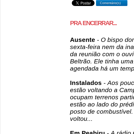
Comentário(s)
PRA ENCERRAR...
Ausente
- O bispo do
sexta-feira nem da i
da reunião com o ouv
Beltrão. Ele tinha um
agendada há um tempã
Instalados
- Aos pouc
estão voltando a Cam
ocupam terrenos parti
estão ao lado do pré
posto de combustível.
voltou...
Em Peabiru
- A rádio