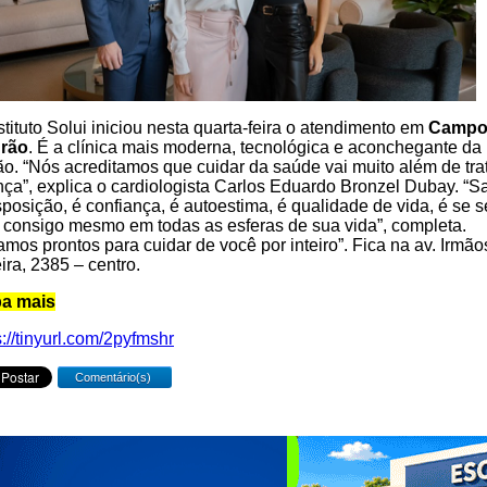
stituto Solui iniciou nesta quarta-feira o atendimento em
Camp
rão
. É a clínica mais moderna, tecnológica e aconchegante da
ão. “Nós acreditamos que cuidar da saúde vai muito além de tra
ça”, explica o cardiologista Carlos Eduardo Bronzel Dubay. “
sposição, é confiança, é autoestima, é qualidade de vida, é se s
consigo mesmo em todas as esferas de sua vida”, completa.
amos prontos para cuidar de você por inteiro”. Fica na av. Irmão
ira, 2385 – centro.
ba mais
s://tinyurl.com/2pyfmshr
Comentário(s)