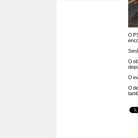
O PS
enco
Será
O ob
depu
O ev
O de
tamb