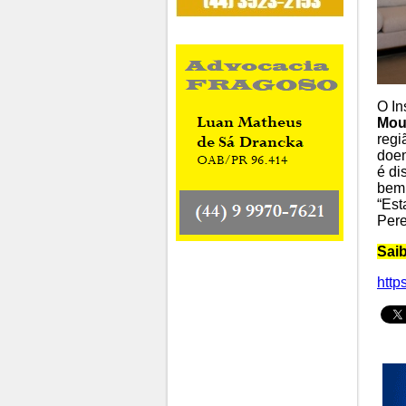
O In
Mou
regi
doen
é di
bem 
“Est
Pere
Sai
http