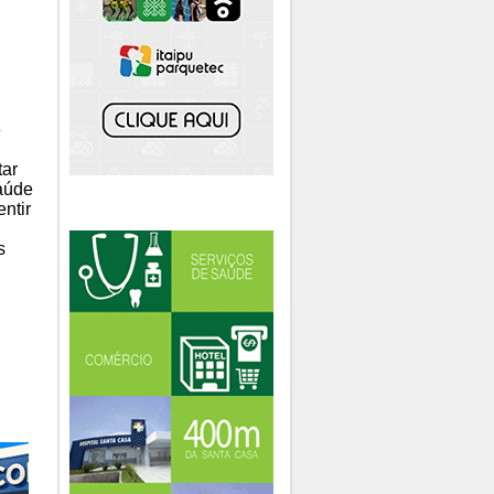
o
tar
Saúde
entir
s