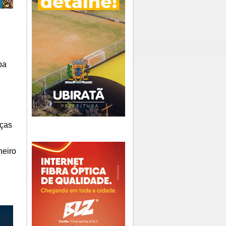
pa
nças
neiro