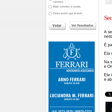
carneiro.
Mais convites à venda.
Deixa assim que tá bom.
Sec
A se
nest
É pa
Ela 
Na s
e Or
Ele 
e ab