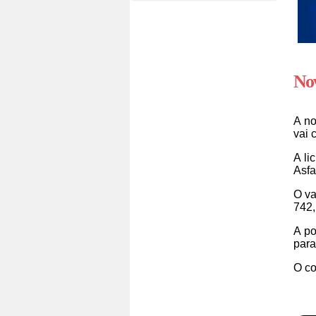
Nov
A no
vai 
A li
Asfa
O va
742,
A po
para
O co