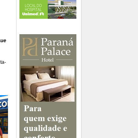
que
ta-