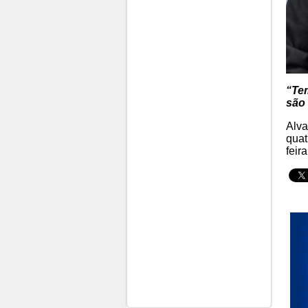
“Te
são 
Alva
quat
feir