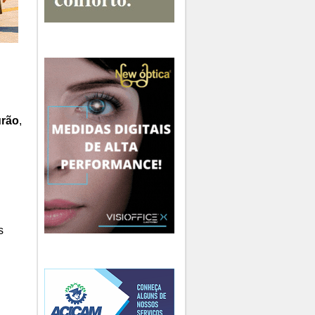
rão
,
s