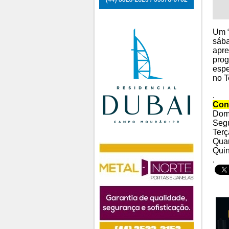
Um “
sába
apre
prog
espe
no T
.
Conf
Domi
Segu
Terç
Quar
Quin
.