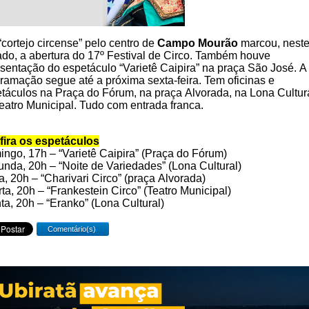
cortejo circense” pelo centro de
Campo Mourão
marcou, nest
do, a abertura do 17º Festival de Circo. Também houve
sentação do espetáculo “Varietê Caipira” na praça São José. A
ramação segue até a próxima sexta-feira. Tem oficinas e
táculos na Praça do Fórum, na praça Alvorada, na Lona Cultur
eatro Municipal. Tudo com entrada franca.
ira os espetáculos
ngo, 17h – “Varietê Caipira” (Praça do Fórum)
nda, 20h – “Noite de Variedades” (Lona Cultural)
a, 20h – “Charivari Circo” (praça Alvorada)
ta, 20h – “Frankestein Circo” (Teatro Municipal)
ta, 20h – “Eranko” (Lona Cultural)
Comentário(s)