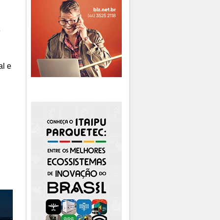
e
al e