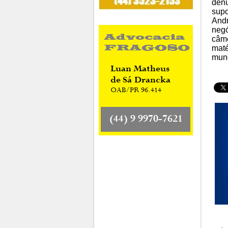
denú
supo
Andr
negó
câme
maté
mund