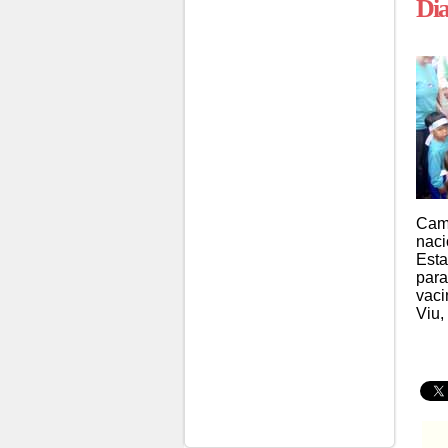
Dia
Camp
naci
Esta
para
vaci
Viu,