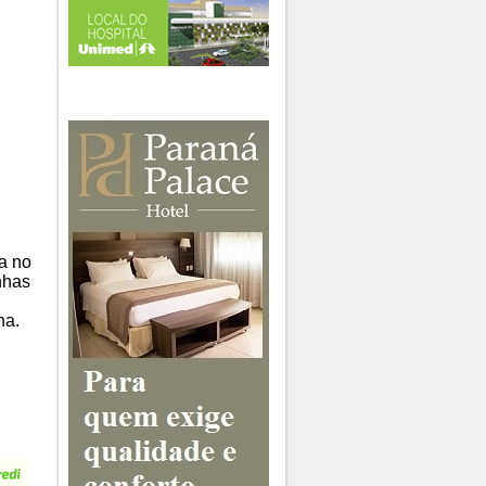
a no
nhas
ha.