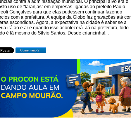
ncias contra a administração municipal. O principal alvo era o
sto uso de “laranjas” em empresas ligadas ao prefeito Paulo
eoli Gonçalves para que elas pudessem continuar fazendo
cios com a prefeitura. A equipe da Globo fez gravações até co
ras escondidas. Agora, a expectativa na cidade é saber se a
ria irá ao e ar e quando isso acontecerá. Já na prefeitura, todo
o é fã mesmo do Sílvio Santos. Desde criancinha!...
Comentário(s)