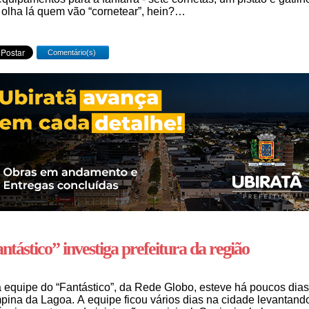
olha lá quem vão “cornetear”, hein?…
Comentário(s)
ntástico” investiga prefeitura da região
equipe do “Fantástico”, da Rede Globo, esteve há poucos dia
ina da Lagoa. A equipe ficou vários dias na cidade levantand