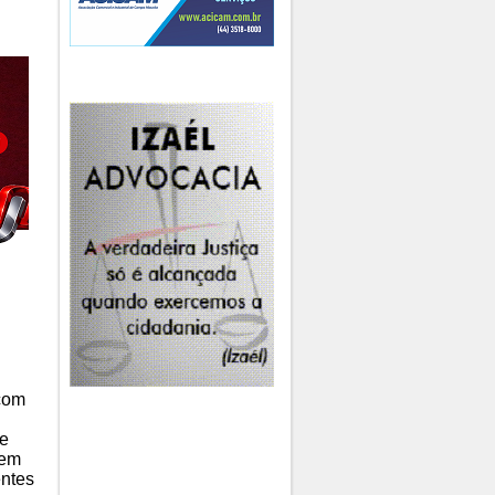
 com
ue
 em
entes