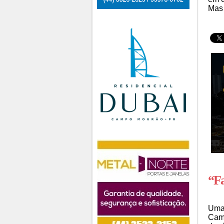
Mas 
“Fa
Uma 
Camp