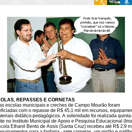
OLAS, REPASSES E CORNETAS
as escolas municipais e creches de Campo Mourão foram
ficiadas com o repasse de R$ 45,1 mil em recursos, equipame
teriais didático-pedagógicos. A solenidade foi realizada quinta-
ite no Instituto Municipal de Apoio e Pesquisa Educacional (Im
cola Ethanil Bento de Assis (Santa Cruz) recebeu até R$ 2,9 mi
quipamentos para a fanfarra - sete cornetas, um pistão e gatilh