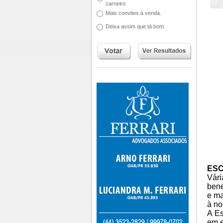
carneiro.
Mais convites à venda.
Deixa assim que tá bom.
ESC
Vári
bene
e ma
à no
A Es
em e