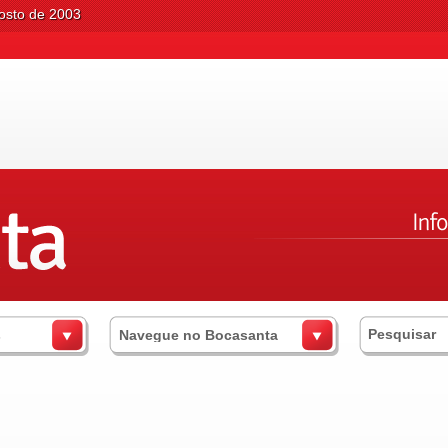
osto de 2003
s
Navegue no Bocasanta