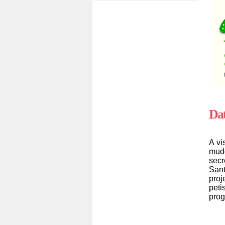
Dat
A vi
mudo
secr
Sant
proj
peti
prog