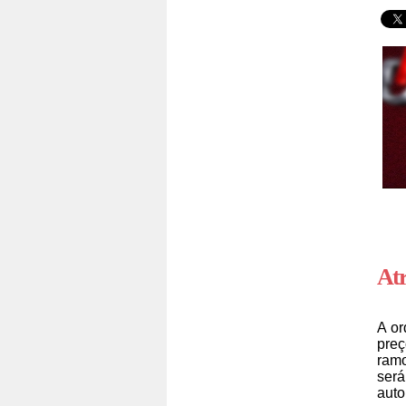
Atr
A or
preç
ramo
será
auto