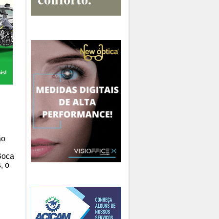
ão
 Boca
, o