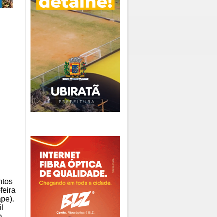
ntos
feira
ape).
l
o.