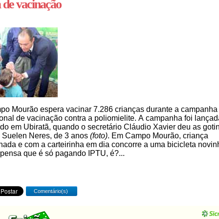
 de vacinação
o Mourão espera vacinar 7.286 crianças durante a campanha
onal de vacinação contra a poliomielite. A campanha foi lançad
do em Ubiratã, quando o secretário Cláudio Xavier deu as goti
 Suelen Neres, de 3 anos
(foto)
. Em Campo Mourão, criança
nada e com a carteirinha em dia concorre a uma bicicleta novin
 pensa que é só pagando IPTU, é?...
Comentário(s)