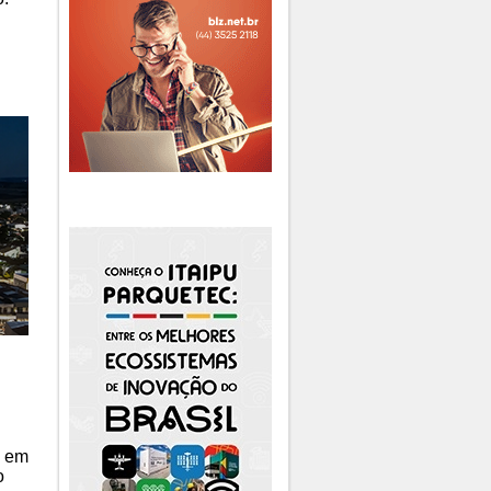
s em
o