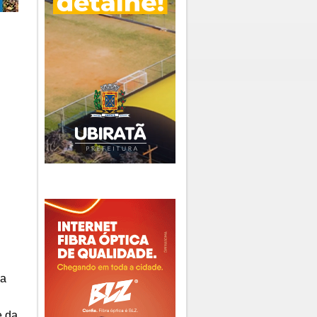
ia
e da