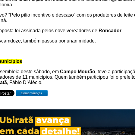
nomia.
vo? “Pelo pífio incentivo e descaso” com os produtores de leite
ná.
oposta foi assinada pelos nove vereadores de
Roncador
.
Acamdoze, também passou por unanimidade.
municípios
sembleia deste sábado, em
Campo Mourão
, teve a participaç
adores de 11 municípios. Quem também participou foi o prefeit
atã
, Fábio D’Alécio.
Comentário(s)