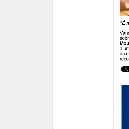
“É m
Vand
sobr
Mou
a um
da e
reco