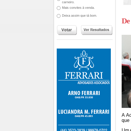
carneiro.
Mais convites à venda.
Deixa assim que tá bom.
De 
A Ac
que 
Um d