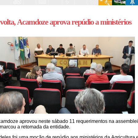
volta, Acamdoze aprova repúdio a ministérios
amdoze aprovou neste sábado 11 requerimentos na assemble
marcou a retomada da entidade.
eles foi uma moção de repúdio aos ministérios da Agricultura 