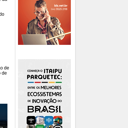
 do
ão de
o de