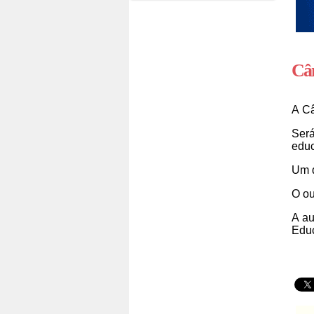
Câm
A C
Será
edu
Um d
O ou
A au
Educ