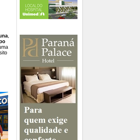
una
,
po
 uma
sito