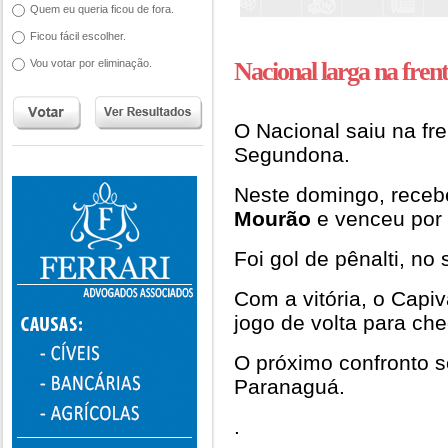
Quem eu queria ficou de fora.
Ficou fácil escolher.
Vou votar por eliminação.
Nacional larga na fre
O Nacional saiu na fre
Segundona.
Neste domingo, receb
Mourão
e venceu por 
Foi gol de pênalti, n
Com a vitória, o Capi
jogo de volta para che
O próximo confronto 
Paranaguá.
.