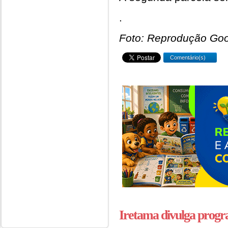
.
Foto: Reprodução Go
Comentário(s)
Iretama divulga prog