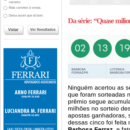
carneiro.
Mais convites à venda.
Deixa assim que tá bom.
Da série: “Quase milio
Ninguém acertou as 
que foram sorteadas ne
prêmio segue acumula
milhões no sorteio de
apostas ganhadoras, 
dessas cinco foi feita
Barbosa Ferraz
, e fa