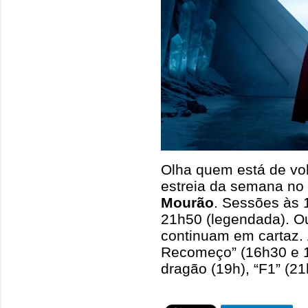
Olha quem está de vo
estreia da semana n
Mourão
. Sessões às 
21h50 (legendada). O
continuam em cartaz. 
Recomeço” (16h30 e 1
dragão (19h), “F1” (21h