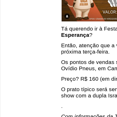
Tá querendo ir à Fest
Esperança
?
Então, atenção que a
próxima terça-feira.
Os pontos de vendas sã
Ovídio Pneus, em Ca
Preço? R$ 160 (em din
O prato típico será se
show com a dupla Isra
.
Com informações da T