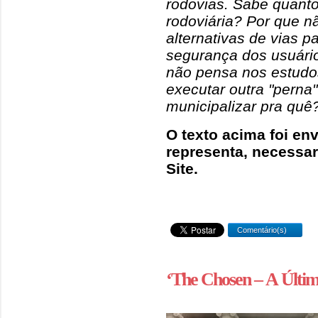
rodovias. Sabe quant
rodoviária? Por que 
alternativas de vias p
segurança dos usuári
não pensa nos estudos
executar outra "perna"
municipalizar pra quê
O texto acima foi en
representa, necessar
Site.
Comentário(s)
‘The Chosen – A Últi