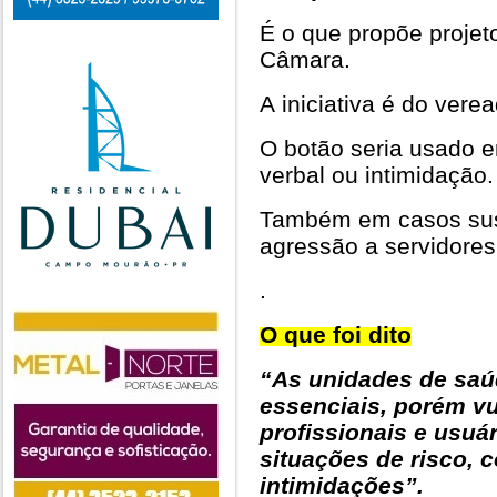
É o que propõe projeto
Câmara.
A iniciativa é do vere
O botão seria usado em
verbal ou intimidação.
Também em casos sus
agressão a servidores
.
O que foi dito
“As unidades de saú
essenciais, porém v
profissionais e usuá
situações de risco,
intimidações”.