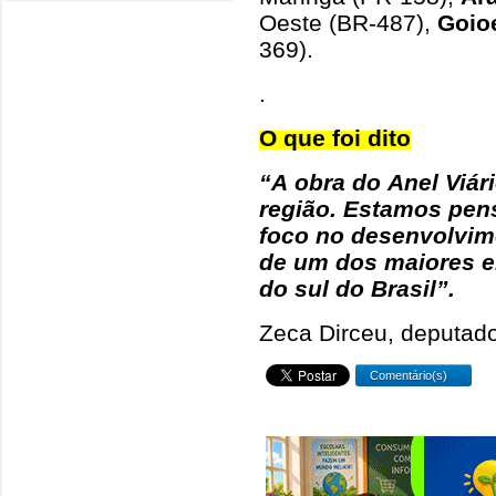
Oeste (BR-487),
Goio
369).
.
O que foi dito
“A obra do Anel Viári
região. Estamos pen
foco no desenvolvim
de um dos maiores e
do sul do Brasil”.
Zeca Dirceu, deputado
Comentário(s)