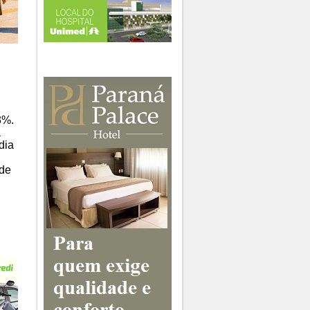
3%.
a
dia
 de