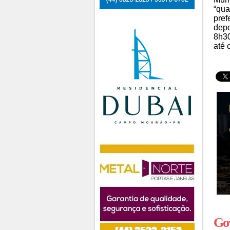
“qua
pref
depo
8h30
até 
Go