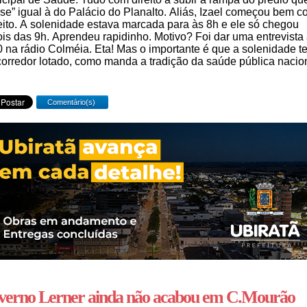
se” igual à do Palácio do Planalto. Aliás, Izael começou bem 
eito. A solenidade estava marcada para às 8h e ele só chegou
is das 9h. Aprendeu rapidinho. Motivo? Foi dar uma entrevista
 na rádio Colméia. Eta! Mas o importante é que a solenidade t
corredor lotado, como manda a tradição da saúde pública nacion
Comentário(s)
verno Lerner ainda não acabou em C.Mourão