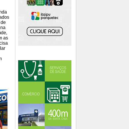
nda
iados
 de
 na
úde,
m as
cisa
lar
m