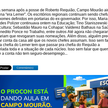
 semana após a posse de Roberto Requião, Campo Mourão ai
 na “era Lerner”. Os escritórios regionais continuam sendo chef
nomes definidos em portarias do ex-governador. Por isso, Maria
des Polizer continuava ontem na Educação; Tino Staniszewski
cultura; Sebastião Mauro na Cohapar; Valderez Bathaus na Sa
nedito Ponce no Trabalho, entre outros Até agora não chegara
ariam que revogaram suas nomeações. Além disso, alguém pre
r conta da casa até que os novos chefes assumam. Isso sem fa
a chefia do Lerner tem que passar pra chefia do Requião a
lada toda e a situação de cada núcleo. Isso sem falar que que
 a conta não tem seguro-desemprego...
Comentário(s)