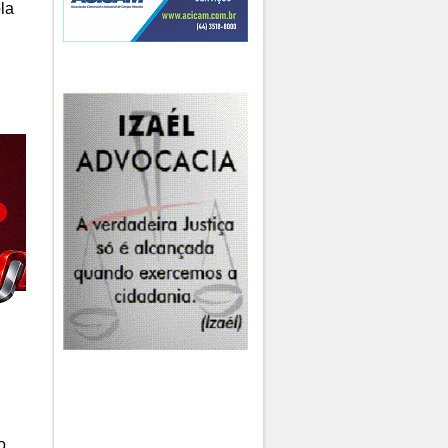
ola
o