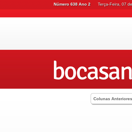
Número 638 Ano 2
Terça-Feira, 07 d
Colunas Anteriore