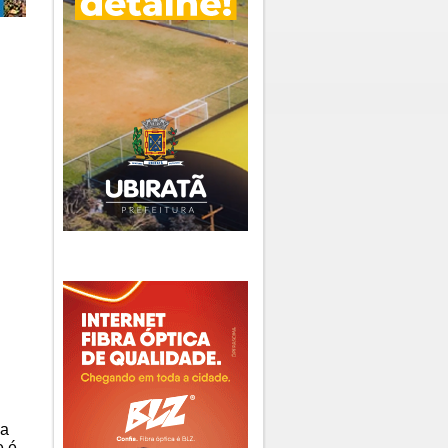
ia
e é