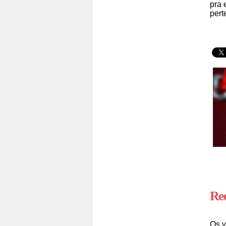
pra 
pert
Ree
Os v