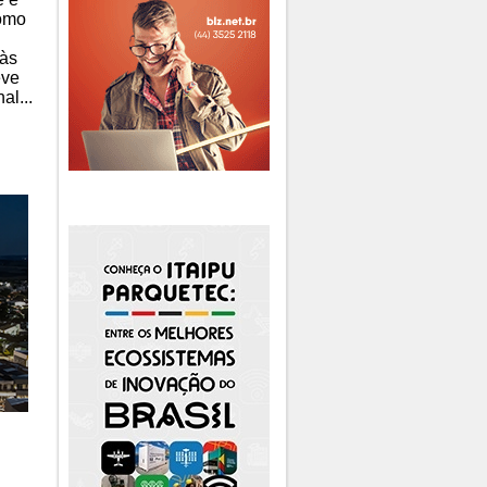
como
 às
eve
al...