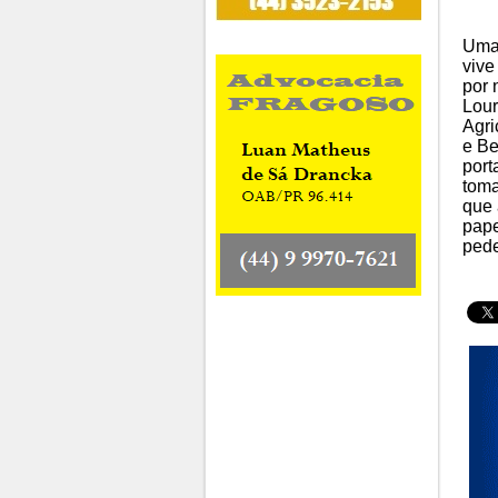
Uma
vive
por 
Lour
Agri
e Be
port
toma
que 
pape
pede