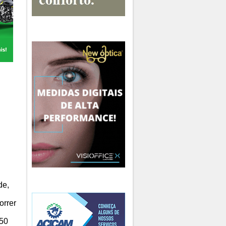
de,
orrer
150