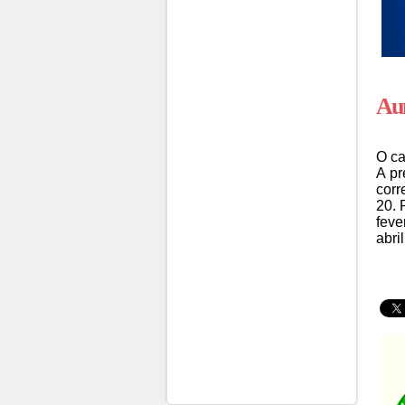
Au
O ca
A pr
corr
20. 
feve
abri