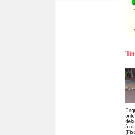
Ter
Enqu
onte
deix
à ru
(Fis