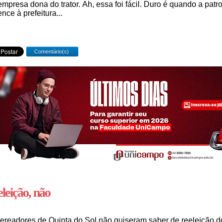
empresa dona do trator. Ah, essa foi fácil. Duro é quando a patr
ence à prefeitura...
Comentário(s)
leição, não
ereadores de Quinta do Sol não quiseram saber de reeleição d