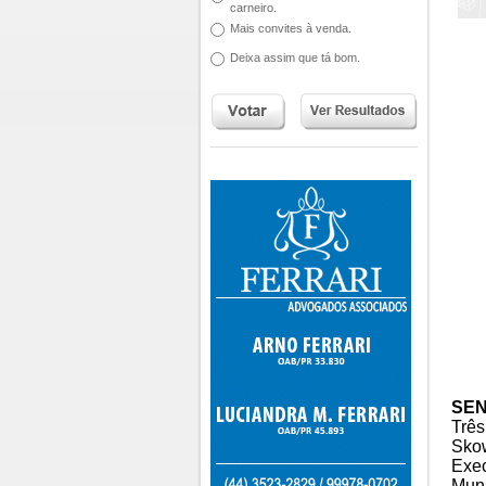
carneiro.
Mais convites à venda.
Deixa assim que tá bom.
SEN
Três
Skow
Exec
Muni