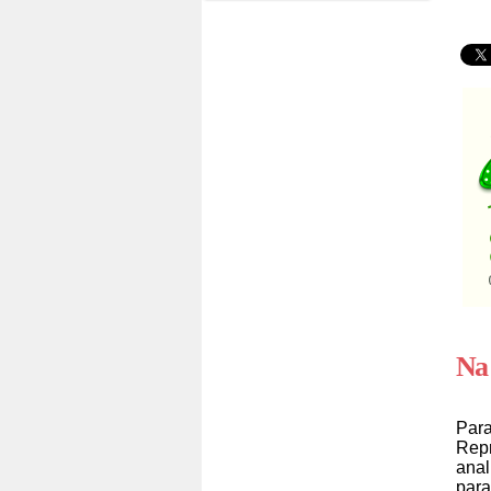
Na
Para
Repr
anal
para