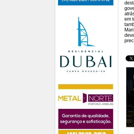
dest
gove
atrá
em t
tamb
Mari
deve
prec