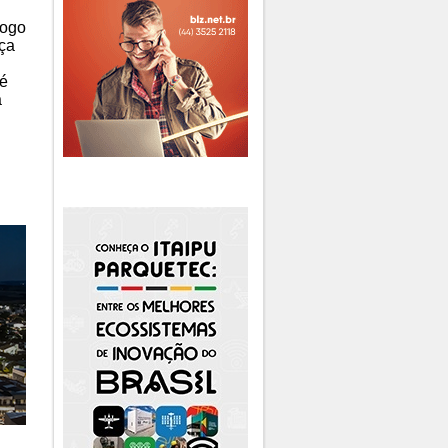
logo
nça
 é
a