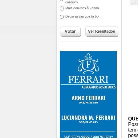
carneiro.
Mais convites à venda.
Deixa assim que tá bom.
QUE
Pos
tem 
poss