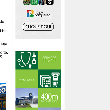
nde
elli
 hoje
orte.
PS