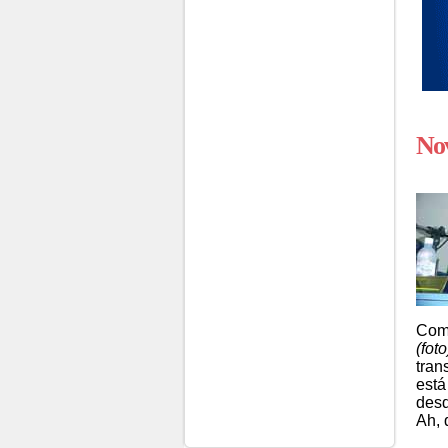
Nov
Como
(foto
tran
está
desd
Ah, q