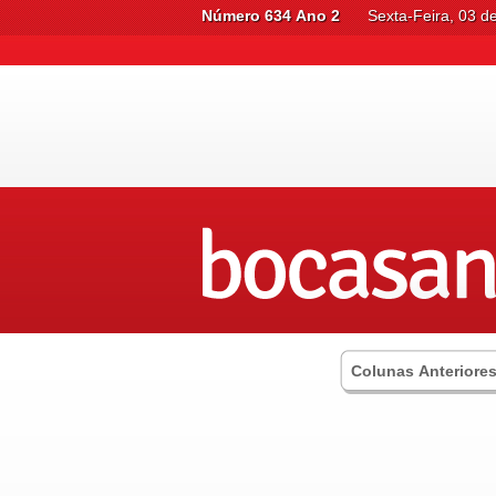
Número 634 Ano 2
Sexta-Feira, 03 d
Colunas Anteriore