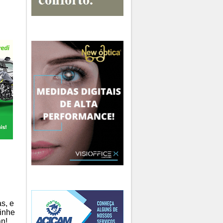
s, e
vinhe
n!