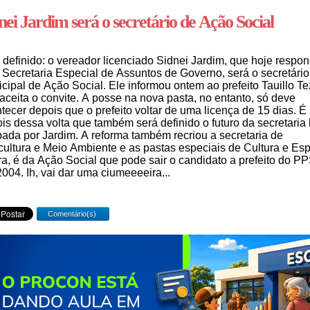
nei Jardim será o secretário de Ação Social
 definido: o vereador licenciado Sidnei Jardim, que hoje respo
 Secretaria Especial de Assuntos de Governo, será o secretário
cipal de Ação Social. Ele informou ontem ao prefeito Tauillo Tez
aceita o convite. A posse na nova pasta, no entanto, só deve
tecer depois que o prefeito voltar de uma licença de 15 dias. É
is dessa volta que também será definido o futuro da secretaria
ada por Jardim. A reforma também recriou a secretaria de
cultura e Meio Ambiente e as pastas especiais de Cultura e Esp
a, é da Ação Social que pode sair o candidato a prefeito do P
004. Ih, vai dar uma ciumeeeeira...
Comentário(s)