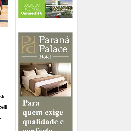
ski
elli
a.