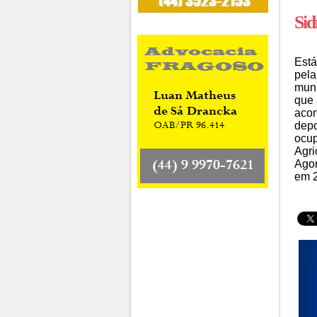
Sid
Está
pela
muni
que 
acon
depo
ocup
Agri
Agor
em 2