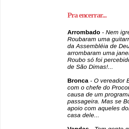
Pra encerrar...
Arrombado
- Nem igr
Roubaram uma guitarr
da Assembléia de Deus
arrombaram uma janel
Roubo só foi percebid
de São Dimas!...
Bronca
- O vereador 
com o chefe do Procon
causa de um programa
passageira. Mas se Bo
apoio com aqueles do
casa dele...
Vendas
- Tem gente q