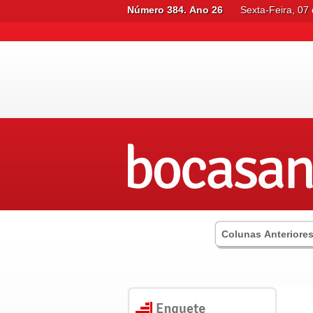
Número 384. Ano 26
Sexta-Feira, 07
Colunas Anteriore