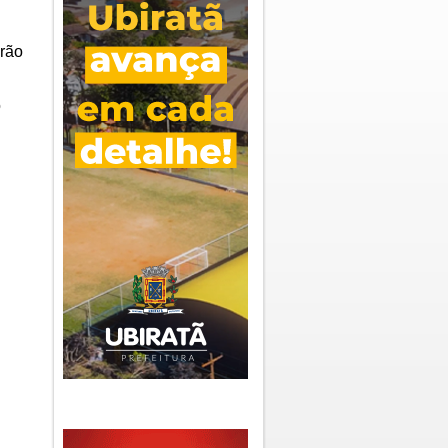
urão
o