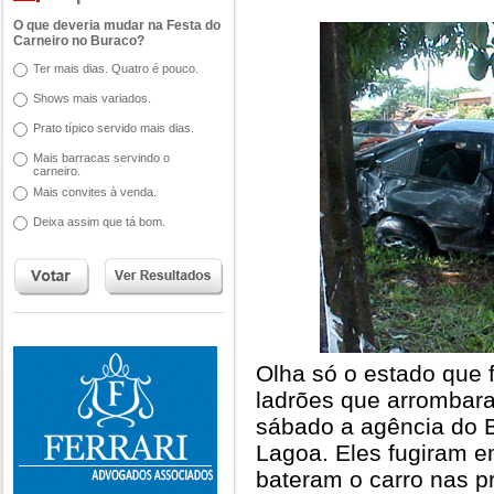
O que deveria mudar na Festa do
Carneiro no Buraco?
Ter mais dias. Quatro é pouco.
Shows mais variados.
Prato típico servido mais dias.
Mais barracas servindo o
carneiro.
Mais convites à venda.
Deixa assim que tá bom.
Olha só o estado que 
ladrões que arrombar
sábado a agência do 
Lagoa. Eles fugiram 
bateram o carro nas p