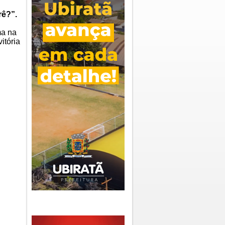
rê?”.
ma na
itória