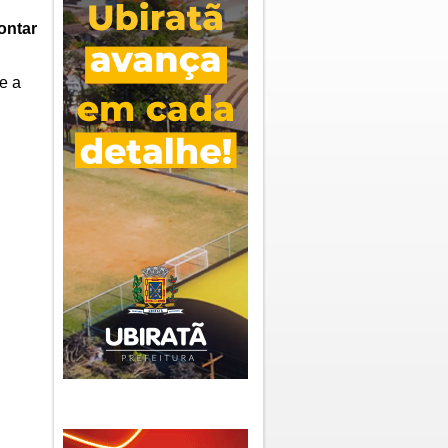
ontar
e a
.