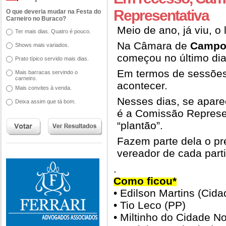
Representativa
O que deveria mudar na Festa do
Carneiro no Buraco?
Meio de ano, já viu, o 
Ter mais dias. Quatro é pouco.
Na Câmara de
Campo
Shows mais variados.
começou no último dia
Prato típico servido mais dias.
Em termos de sessões
Mais barracas servindo o
carneiro.
acontecer.
Mais convites à venda.
Nesses dias, se apare
Deixa assim que tá bom.
é a Comissão Represe
“plantão”.
Fazem parte dela o p
vereador de cada part
.
Como ficou*
• Edilson Martins (Cida
• Tio Leco (PP)
• Miltinho do Cidade N