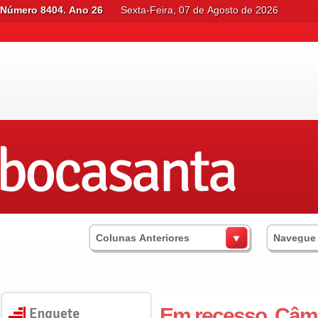
Número 8404. Ano 26
Sexta-Feira, 07 de Agosto de 2026
Colunas Anteriores
Navegue
Em recesso, Câma