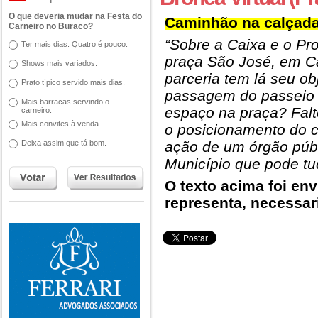
O que deveria mudar na Festa do
Caminhão na calçad
Carneiro no Buraco?
“Sobre a Caixa e o P
Ter mais dias. Quatro é pouco.
praça São José, em C
Shows mais variados.
parceria tem lá seu ob
Prato típico servido mais dias.
passagem do passeio 
Mais barracas servindo o
espaço na praça? Fal
carneiro.
Mais convites à venda.
o posicionamento do 
Deixa assim que tá bom.
ação de um órgão púb
Município que pode tud
O texto acima foi env
representa, necessari