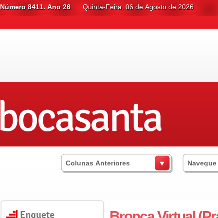
Número 8411. Ano 26
Quinta-Feira, 06 de Agosto de 2026
Colunas Anteriores
Navegue
Bronca Virtual (P