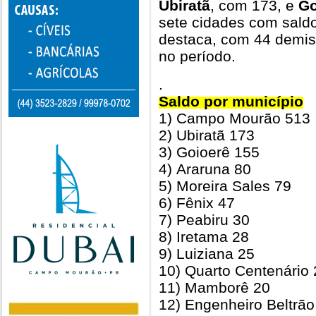
Ubiratã
, com 173, e
Go
sete cidades com sald
destaca, com 44 demis
no período.
.
Saldo por município
1) Campo Mourão 513
2) Ubiratã 173
3) Goioerê 155
4) Araruna 80
5) Moreira Sales 79
6) Fênix 47
7) Peabiru 30
8) Iretama 28
9) Luiziana 25
10) Quarto Centenário 
11) Mamborê 20
12) Engenheiro Beltrão