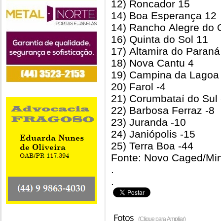
12) Roncador 15
14) Boa Esperança 12
14) Rancho Alegre do 
16) Quinta do Sol 11
17) Altamira do Paraná
18) Nova Cantu 4
19) Campina da Lagoa 
20) Farol -4
21) Corumbataí do Sul 
22) Barbosa Ferraz -8
23) Juranda -10
24) Janiópolis -15
25) Terra Boa -44
Fonte: Novo Caged/Mini
.
.
Fotos
(Clique para Ampliar)