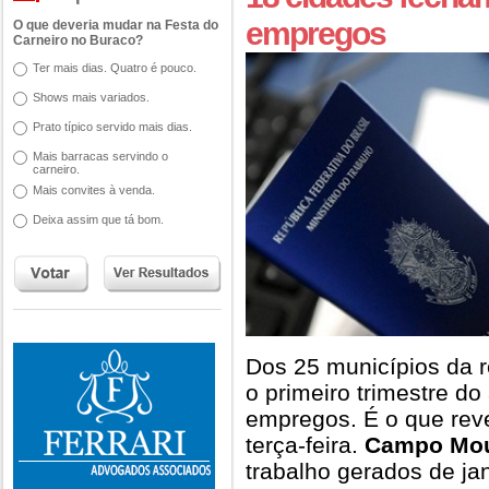
empregos
O que deveria mudar na Festa do
Carneiro no Buraco?
Ter mais dias. Quatro é pouco.
Shows mais variados.
Prato típico servido mais dias.
Mais barracas servindo o
carneiro.
Mais convites à venda.
Deixa assim que tá bom.
Dos 25 municípios da 
o primeiro trimestre do
empregos. É o que rev
terça-feira.
Campo Mo
trabalho gerados de j