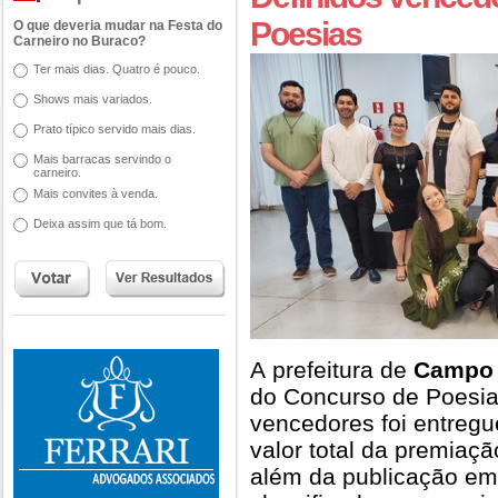
Poesias
O que deveria mudar na Festa do
Carneiro no Buraco?
Ter mais dias. Quatro é pouco.
Shows mais variados.
Prato típico servido mais dias.
Mais barracas servindo o
carneiro.
Mais convites à venda.
Deixa assim que tá bom.
A prefeitura de
Campo 
do Concurso de Poesia
vencedores foi entregue
valor total da premiaçã
além da publicação em