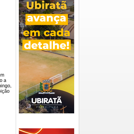
em
o a
ingo,
bição