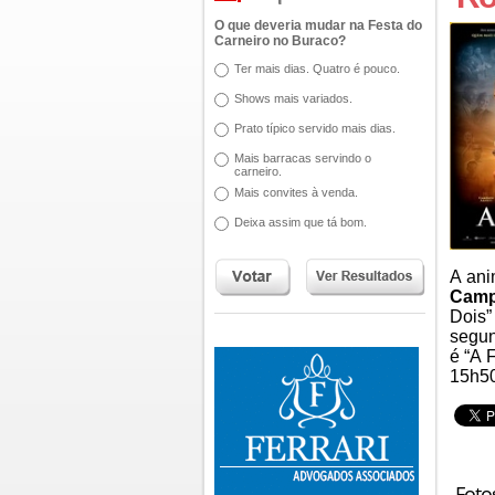
O que deveria mudar na Festa do
Carneiro no Buraco?
Ter mais dias. Quatro é pouco.
Shows mais variados.
Prato típico servido mais dias.
Mais barracas servindo o
carneiro.
Mais convites à venda.
Deixa assim que tá bom.
A ani
Camp
Dois”
segun
é “A 
15h50
Foto