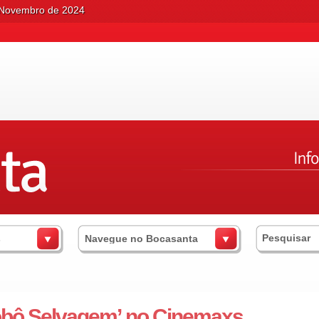
 Novembro de 2024
s
Navegue no Bocasanta
obô Selvagem’ no Cinemaxs