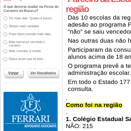
região
O que deveria mudar na Festa do
Carneiro no Buraco?
Das 10 escolas da reg
Ter mais dias. Quatro é pouco.
adesão ao programa Pa
Shows mais variados.
“não” se saiu vencedor
Prato típico servido mais dias.
Nas outras duas não 
Mais barracas servindo o
carneiro.
Participaram da consu
Mais convites à venda.
alunos acima de 18 an
Deixa assim que tá bom.
O programa prevê a te
administração escolar.
Em todo o Estado 177
consul
.
Como foi na região
.
1. Colégio Estadual S
NÃO: 215