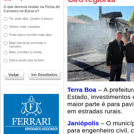
O que deveria mudar na Festa do
Carneiro no Buraco?
Ter mais dias. Quatro é pouco.
Shows mais variados.
Prato típico servido mais dias.
Mais barracas servindo o
carneiro.
Mais convites à venda.
Deixa assim que tá bom.
Terra Boa
– A prefeitu
Estado, investimentos
maior parte é para pav
em estradas rurais.
Janiópolis
– O municí
para engenheiro civil,