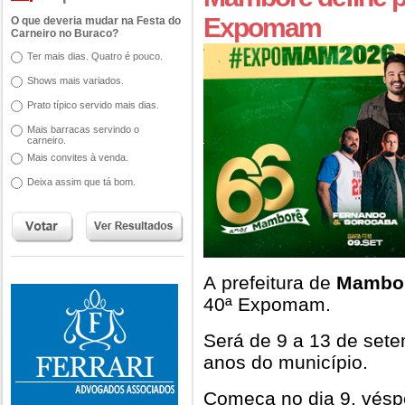
Expomam
O que deveria mudar na Festa do
Carneiro no Buraco?
Ter mais dias. Quatro é pouco.
Shows mais variados.
Prato típico servido mais dias.
Mais barracas servindo o
carneiro.
Mais convites à venda.
Deixa assim que tá bom.
A prefeitura de
Mambo
40ª Expomam.
Será de 9 a 13 de set
anos do município.
Começa no dia 9, vésp