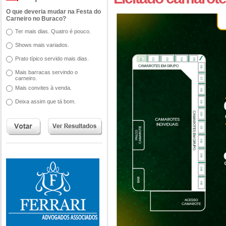
O que deveria mudar na Festa do
Carneiro no Buraco?
Ter mais dias. Quatro é pouco.
Shows mais variados.
Prato típico servido mais dias.
Mais barracas servindo o
carneiro.
Mais convites à venda.
Deixa assim que tá bom.