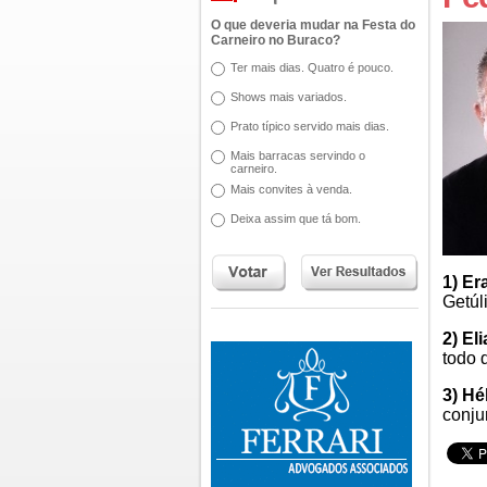
O que deveria mudar na Festa do
Carneiro no Buraco?
Ter mais dias. Quatro é pouco.
Shows mais variados.
Prato típico servido mais dias.
Mais barracas servindo o
carneiro.
Mais convites à venda.
Deixa assim que tá bom.
1) Er
Getúl
2) El
todo 
3) Hé
conju