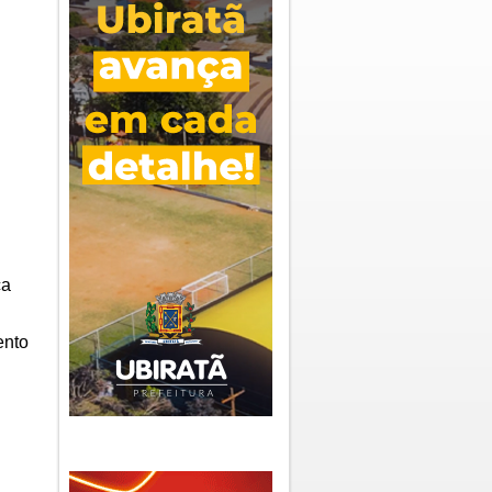
ça
ento