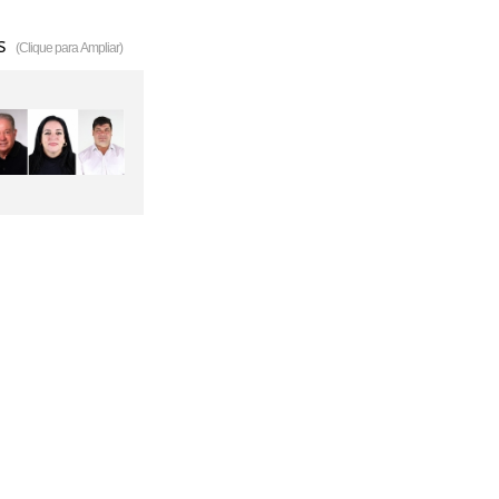
s
(Clique para Ampliar)