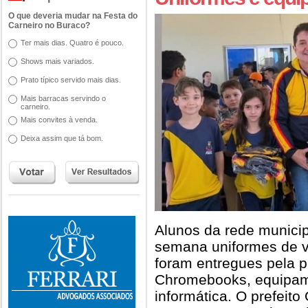
O que deveria mudar na Festa do
Carneiro no Buraco?
Ter mais dias. Quatro é pouco.
Shows mais variados.
Prato típico servido mais dias.
Mais barracas servindo o
carneiro.
Mais convites à venda.
Deixa assim que tá bom.
Alunos da rede munici
semana uniformes de v
foram entregues pela p
Chromebooks, equipam
informática. O prefeit