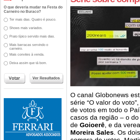
O que deveria mudar na Festa do
Carneiro no Buraco?
Ter mais dias. Quatro é pouco.
Shows mais variados.
Prato típico servido mais dias.
Mais barracas servindo o
carneiro.
Mais convites à venda.
Deixa assim que tá bom.
O canal Globonews est
série “O valor do voto
de votos em todo o País
casos da região – o do
de
Goioerê
, e da verea
Moreira Sales
. Os doi
compra de votos. Marti