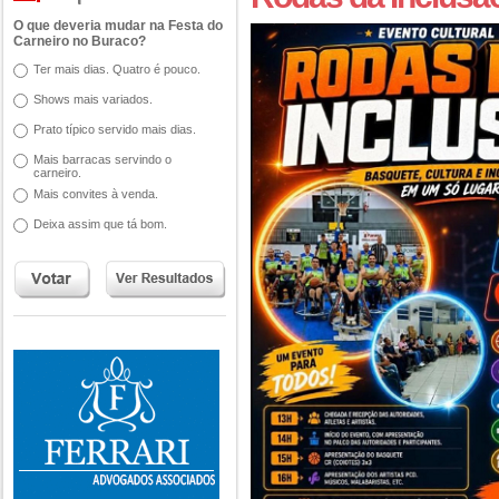
O que deveria mudar na Festa do
Carneiro no Buraco?
Ter mais dias. Quatro é pouco.
Shows mais variados.
Prato típico servido mais dias.
Mais barracas servindo o
carneiro.
Mais convites à venda.
Deixa assim que tá bom.