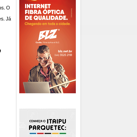
os. O
s. Já
m