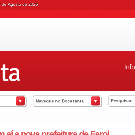
7 de Agosto de 2026
s
Navegue no Bocasanta
 aí a nova prefeitura de Farol...