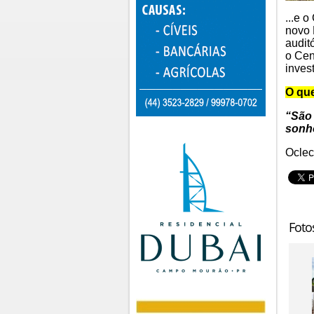
...e 
novo 
audit
o Cen
inves
O que
“São
sonho
Oclec
Foto