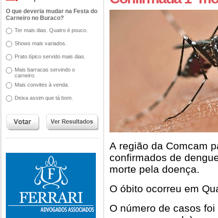
O que deveria mudar na Festa do
Carneiro no Buraco?
Ter mais dias. Quatro é pouco.
Shows mais variados.
Prato típico servido mais dias.
Mais barracas servindo o
carneiro.
Mais convites à venda.
Deixa assim que tá bom.
A região da Comcam p
confirmados de dengue 
morte pela doença.
O óbito ocorreu em Qua
O número de casos foi 