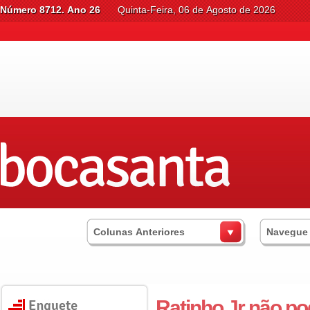
Número 8712. Ano 26
Quinta-Feira, 06 de Agosto de 2026
Colunas Anteriores
Navegue
Ratinho Jr não po