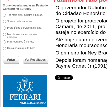
O que deveria mudar na Festa do
O governador Ratinho J
Carneiro no Buraco?
de Cidadão Honorário
Ter mais dias. Quatro é pouco.
O projeto foi protoco
Shows mais variados.
Câmara, de 2011, pr
Prato típico servido mais dias.
esteja no exercício d
Mais barracas servindo o
carneiro.
Até hoje quatro gover
Mais convites à venda.
Honorária mourãoense
Deixa assim que tá bom.
O primeiro foi Ney Br
Depois foram homenag
Jayme Canet Jr (1991)