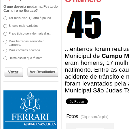
O que deveria mudar na Festa do
Carneiro no Buraco?
Ter mais dias. Quatro é pouco.
Shows mais variados.
Prato típico servido mais dias.
Mais barracas servindo o
carneiro.
...enterros foram real
Mais convites à venda.
Municipal de
Campo M
Deixa assim que tá bom.
eram homens, 17 mulhe
natimorto. Entre as c
acidente de trânsito 
foram levantados pela 
Municipal São Judas T
Fotos
(Clique para Ampliar)