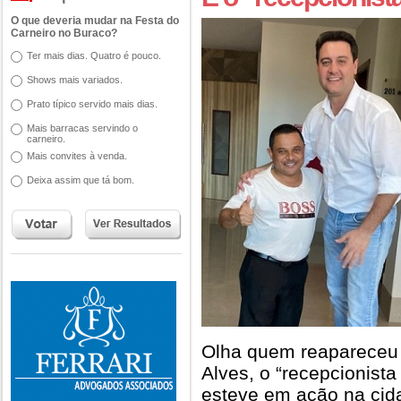
O que deveria mudar na Festa do
Carneiro no Buraco?
Ter mais dias. Quatro é pouco.
Shows mais variados.
Prato típico servido mais dias.
Mais barracas servindo o
carneiro.
Mais convites à venda.
Deixa assim que tá bom.
Olha quem reapareceu 
Alves, o “recepcionista 
esteve em ação na cid