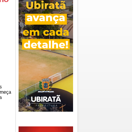
s
começa
a