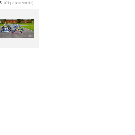
s
(Clique para Ampliar)