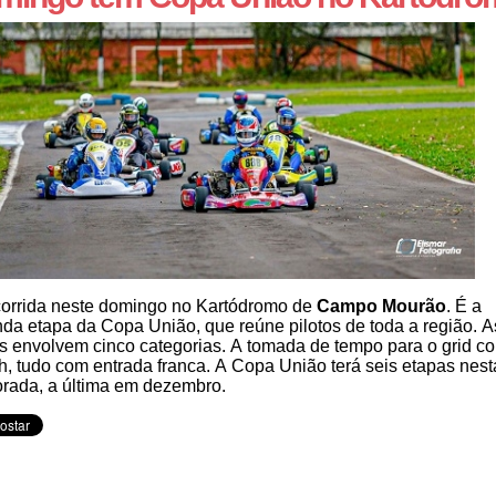
orrida neste domingo no Kartódromo de
Campo Mourão
. É a
da etapa da Copa União, que reúne pilotos de toda a região. A
s envolvem cinco categorias. A tomada de tempo para o grid 
h, tudo com entrada franca. A Copa União terá seis etapas nest
rada, a última em dezembro.