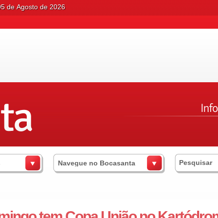
05 de Agosto de 2026
s
Navegue no Bocasanta
mingo tem Copa União no Kartódro