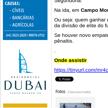
Segundona.
Na ida, em
Campo Mo
Ou seja: quem ganhar de
da divisão de elite do f
Se houver novo empate,
pênaltis.
.
Onde assistir
https://tinyurl.com/mr4
Fotos
(Clique para Ampliar)