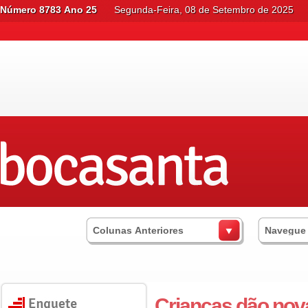
Número 8783 Ano 25
Segunda-Feira, 08 de Setembro de 2025
Colunas Anteriores
Navegue
Crianças dão nova