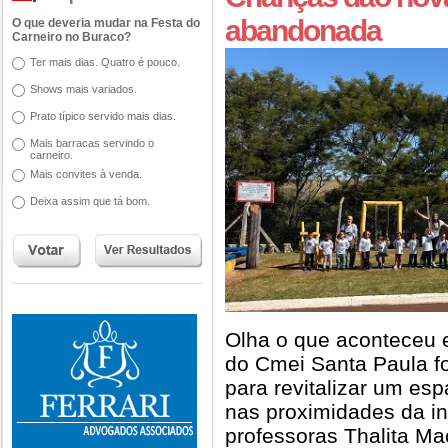
abandonada
O que deveria mudar na Festa do
Carneiro no Buraco?
Ter mais dias. Quatro é pouco.
Shows mais variados.
Prato típico servido mais dias.
Mais barracas servindo o
carneiro.
Mais convites à venda.
Deixa assim que tá bom.
Olha o que aconteceu
do Cmei Santa Paula f
para revitalizar um e
nas proximidades da ins
professoras Thalita Ma