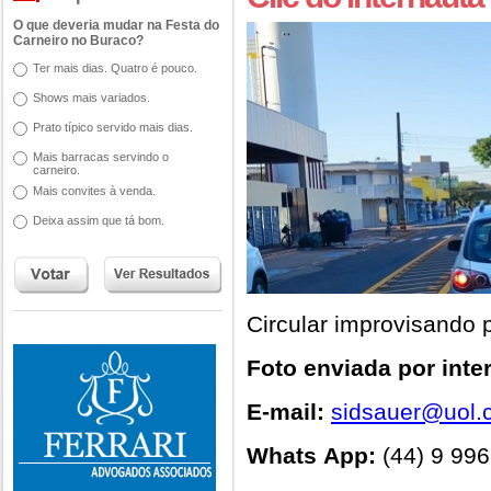
O que deveria mudar na Festa do
Carneiro no Buraco?
Ter mais dias. Quatro é pouco.
Shows mais variados.
Prato típico servido mais dias.
Mais barracas servindo o
carneiro.
Mais convites à venda.
Deixa assim que tá bom.
Circular improvisando p
Foto enviada por inte
E-mail:
sidsauer@uol.
Whats App:
(44) 9 99