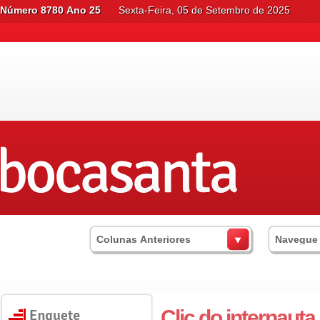
Número 8780 Ano 25
Sexta-Feira, 05 de Setembro de 2025
Colunas Anteriores
Navegue
Clic do internauta