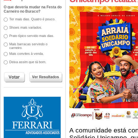
O que deveria mudar na Festa do
Carneiro no Buraco?
Ter mais dias. Quatro é pouco.
Shows mais variados.
Prato típico servido mais dias.
Mais barracas servindo o
carneiro.
Mais convites à venda.
Deixa assim que tá bom.
A comunidade está conv
Solidário Unicampo, q