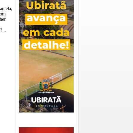
autela,
com
her
.
?...