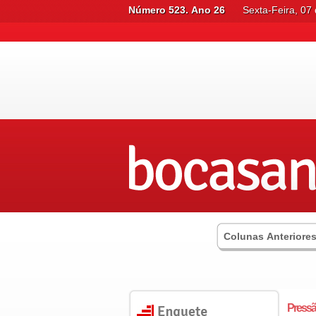
Número 523. Ano 26
Sexta-Feira, 07
Colunas Anteriore
Press