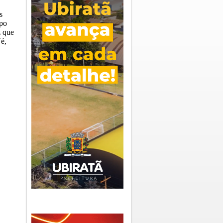
s
mpo
z que
é,