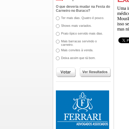
O que deveria mudar na Festa do
Uma in
Carneiro no Buraco?
médico
Ter mais dias. Quatro é pouco.
Mourão
isso s
Shows mais variados.
mas ni
Prato típico servido mais dias.
Mais barracas servindo o
carneiro.
Mais convites à venda.
Deixa assim que tá bom.