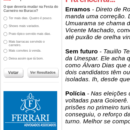
O que deveria mudar na Festa do
Erramos
- Direto de R
Carneiro no Buraco?
manda uma correção. D
Ter mais dias. Quatro é pouco.
Umuarama se chama do
Shows mais variados.
Vicente Machado, como
Prato típico servido mais dias.
até puxão de orelha vi
Mais barracas servindo o
carneiro.
Sem futuro
- Tauillo Te
Mais convites à venda.
da Unespar. Ele acha q
Deixa assim que tá bom.
como Álvaro Dias que a
dois candidatos têm ou
isoladas. Ih, desde qu
Polícia
- Nas eleições 
voltadas para Goioerê.
prisões no primeiro turin
conseguiu, o reforço d
turno. Melhor se comp