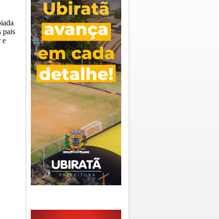
piada
 pais
 e