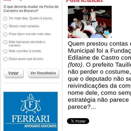
O que deveria mudar na Festa do
Carneiro no Buraco?
Ter mais dias. Quatro é pouco.
Shows mais variados.
Prato típico servido mais dias.
Mais barracas servindo o
Quem prestou contas 
carneiro.
Municipal foi a Fundaçã
Mais convites à venda.
Edilaine de Castro com
Deixa assim que tá bom.
(foto)
. O prefeito Tauil
não perder o costume,
que o deputado não s
reivindicações da com
nome dele, como semp
estratégia não parece
parece?...