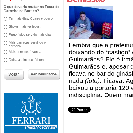
O que deveria mudar na Festa do
Carneiro no Buraco?
Ter mais dias. Quatro é pouco.
Shows mais variados.
Prato típico servido mais dias.
Mais barracas servindo o
Lembra que a prefeitu
carneiro.
deixando de “castigo” 
Mais convites à venda.
Guimarães? Ele é irmão
Deixa assim que tá bom.
Guimarães e, apesar d
ficava no bar do ginás
nada
(foto)
. Ficava. Ag
baixou a portaria 129 
indisciplina. Quem ma